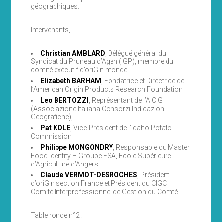
géographiques.
Intervenants,
Christian AMBLARD
, Délégué général du
Syndicat du Pruneau d’Agen (IGP), membre du
comité exécutif d’oriGIn monde
Elizabeth BARHAM
, Fondatrice et Directrice de
l’American Origin Products Research Foundation
Leo BERTOZZI
, Représentant de l’AICIG
(Associazione Italiana Consorzi Indicazioni
Geografiche),
Pat KOLE
, Vice-Président de l’Idaho Potato
Commission
Philippe MONGONDRY
, Responsable du Master
Food Identity – Groupe ESA, Ecole Supérieure
d’Agriculture d’Angers
Claude VERMOT-DESROCHES
, Président
d’oriGIn section France et Président du CIGC,
Comité Interprofessionnel de Gestion du Comté
Table ronde n°2 :