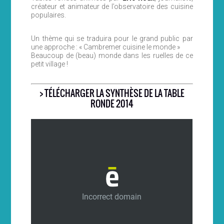
créateur et animateur de l’observatoire des cuisine
populaires.
Un thème qui se traduira pour le grand public par
une approche : « Cambremer cuisine le monde »
Beaucoup de (beau) monde dans les ruelles de ce
petit village !
> TÉLÉCHARGER LA SYNTHÈSE DE LA TABLE
RONDE
2014