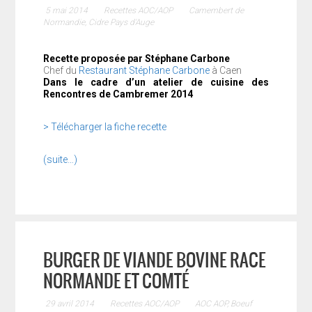
5 mai 2014
Recettes AOC/AOP
Camembert de
Normandie
,
Cidre Pays d'Auge
Recette proposée par Stéphane Carbone
Chef du
Restaurant Stéphane Carbone
à Caen
Dans le cadre d’un atelier de cuisine des
Rencontres de Cambremer 2014
> Télécharger la fiche recette
(suite…)
BURGER DE VIANDE BOVINE RACE
NORMANDE ET COMTÉ
29 avril 2014
Recettes AOC/AOP
AOC AOP
,
Boeuf