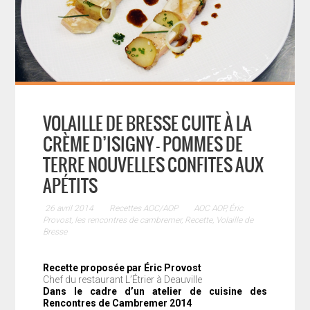
VOLAILLE DE BRESSE CUITE À LA
CRÈME D’ISIGNY - POMMES DE
TERRE NOUVELLES CONFITES AUX
APÉTITS
26 avril 2014
Recettes AOC/AOP
AOC AOP
,
Éric
Provost
,
les rencontres de cambremer
,
Recette
,
Volaille de
Bresse
Recette proposée par Éric Provost
Chef du restaurant L’Étrier à Deauville
Dans le cadre d’un atelier de cuisine des
Rencontres de Cambremer 2014