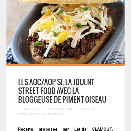
LES AOC/AOP SE LA JOUENT
STREET-FOOD AVEC LA
BLOGGEUSE DE PIMENT OISEAU
25 avril 2014
Recettes AOC/AOP
blog
,
Boeuf
Normand
,
falafels
,
street-food
Recette proposée par Létitia SLAMOUT,