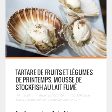
TARTARE DE FRUITS ET LÉGUMES
DE PRINTEMPS, MOUSSE DE
STOCKFISH AU LAIT FUMÉ
10 mai 2014
Recettes AOC/AOP
AOC AOP
,
Olivier
Briand
,
recettes
,
Rencontres de Cambremer 2014