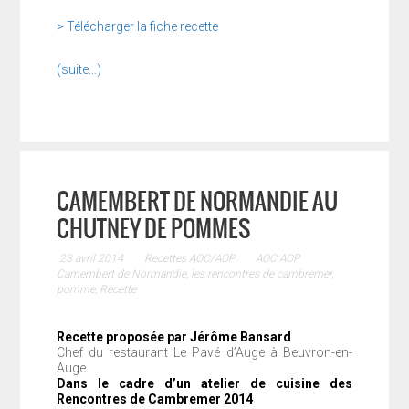
> Télécharger la fiche recette
(suite…)
CAMEMBERT DE NORMANDIE AU
CHUTNEY DE POMMES
23 avril 2014
Recettes AOC/AOP
AOC AOP
,
Camembert de Normandie
,
les rencontres de cambremer
,
pomme
,
Recette
Recette proposée par Jérôme Bansard
Chef du restaurant Le Pavé d’Auge à Beuvron-en-
Auge
Dans le cadre d’un atelier de cuisine des
Rencontres de Cambremer 2014