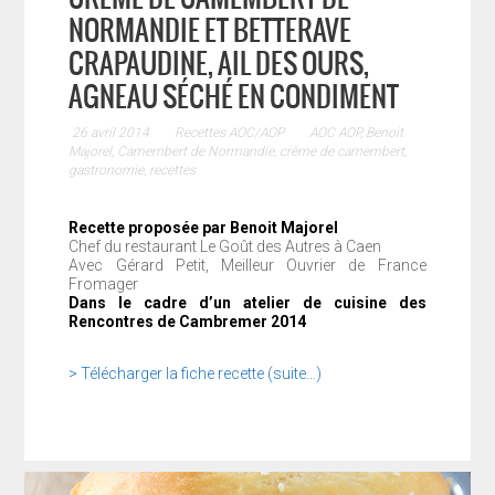
NORMANDIE ET BETTERAVE
CRAPAUDINE, AIL DES OURS,
AGNEAU SÉCHÉ EN CONDIMENT
26 avril 2014
Recettes AOC/AOP
AOC AOP
,
Benoit
Majorel
,
Camembert de Normandie
,
crème de camembert
,
gastronomie
,
recettes
Recette proposée par Benoit Majorel
Chef du restaurant Le Goût des Autres à Caen
Avec Gérard Petit, Meilleur Ouvrier de France
Fromager
Dans le cadre d’un atelier de cuisine des
Rencontres de Cambremer 2014
> Télécharger la fiche recette
(suite…)